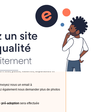
s Pratiques
Multimédias
Contact
Livre d'or
eil à adopter
 sont tous, pucés, vaccinés, déparasités et
nvoyez nous un email à
uvez également nous demander plus de photos
e pré-adoption
sera effectuée