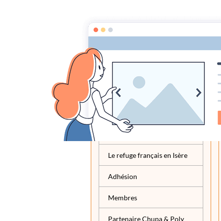
Nobody's dog F
Association
Présentation
La fourrière serbe de Bečej
Le refuge français en Isère
Adhésion
Membres
Partenaire Chupa & Poly