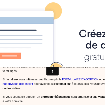
Conditions de vie des chiens serbes
Actions
Partenaires
Info
rance
Accueil
Pages
Adoptions
Chats en famille d'accueil à adopter
Chats en famille d'accu
Voici tous nos chats en famille d'accueil. Ils attendent leur famille pour la vie. Ils
vermifugés.
Si l’un d’eux vous intéresse, veuillez remplir le
FORMULAIRE D'ADOPTION
ou e
nobodysdog@hotmail.fr
pour avoir plus d'informations à leurs sujets. Vous po
ou des vidéos.
Si vous souhaitez adopter, un
entretien téléphonique
sera organisé et une
visit
à votre domicile.