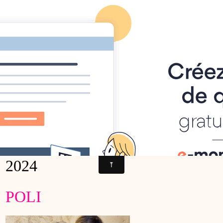
Conditions de vie des chiens serbes
Actions
Partenaires
Info
rance
Accueil
Pages
Transfert d'association
Au Bonheur des Mastins
Au Bonheur des Masti
Ci-dessous, tous les chiens pris en charge par le refuge et association
2024
POLI