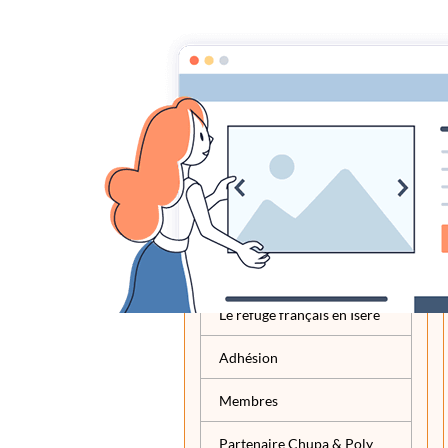
Nobody's dog F
Association
Présentation
La fourrière serbe de Bečej
Le refuge français en Isère
Adhésion
Membres
Partenaire Chupa & Poly