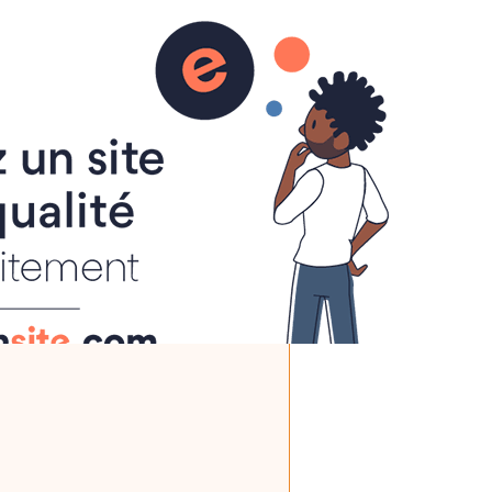
s Pratiques
Multimédias
Contact
Livre d'or
ns
 Au Bonheur des Mastins :