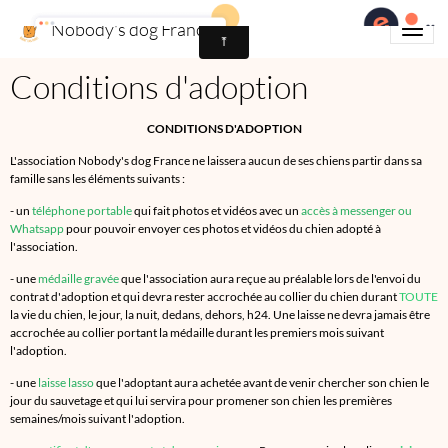
Nobody's dog France
Conditions d'adoption
CONDITIONS D'ADOPTION
L'association Nobody's dog France ne laissera aucun de ses chiens partir dans sa
famille sans les éléments suivants :
- un
téléphone portable
qui fait photos et vidéos avec un
accès à messenger ou
Whatsapp
pour pouvoir envoyer ces photos et vidéos du chien adopté à
l'association.
- une
médaille gravée
que l'association aura reçue au préalable lors de l'envoi du
contrat d'adoption et qui devra rester accrochée au collier du chien durant
TOUTE
la vie du chien, le jour, la nuit, dedans, dehors, h24. Une laisse ne devra jamais être
accrochée au collier portant la médaille durant les premiers mois suivant
l'adoption.
- une
laisse lasso
que l'adoptant aura achetée avant de venir chercher son chien le
jour du sauvetage et qui lui servira pour promener son chien les premières
semaines/mois suivant l'adoption.