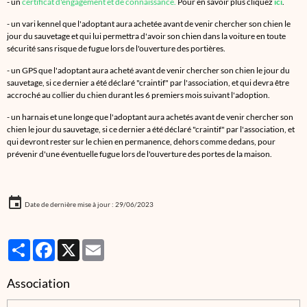
- un
certificat d'engagement et de connaissance.
Pour en savoir plus cliquez
ici
.
- un vari kennel que l'adoptant aura achetée avant de venir chercher son chien le
jour du sauvetage et qui lui permettra d'avoir son chien dans la voiture en toute
sécurité sans risque de fugue lors de l'ouverture des portières.
- un GPS que l'adoptant aura acheté avant de venir chercher son chien le jour du
sauvetage, si ce dernier a été déclaré "craintif" par l'association, et qui devra être
accroché au collier du chien durant les 6 premiers mois suivant l'adoption.
- un harnais et une longe que l'adoptant aura achetés avant de venir chercher son
chien le jour du sauvetage, si ce dernier a été déclaré "craintif" par l'association, et
qui devront rester sur le chien en permanence, dehors comme dedans, pour
prévenir d'une éventuelle fugue lors de l'ouverture des portes de la maison.
Date de dernière mise à jour : 29/06/2023
Partager
Facebook
X
Email
Association