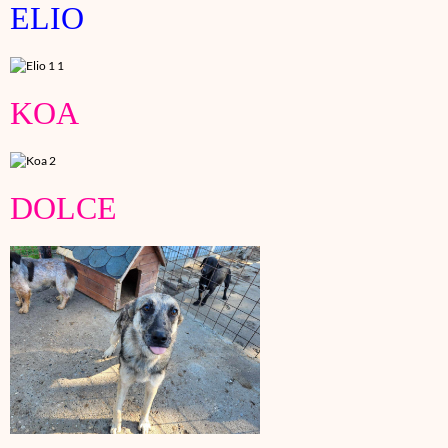
ELIO
KOA
DOLCE