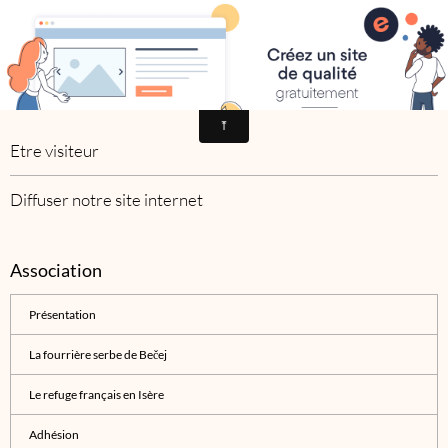
Nobody's dog France
Actions
Etre visiteur
Diffuser notre site internet
Association
Présentation
La fourrière serbe de Bečej
Le refuge français en Isère
Adhésion