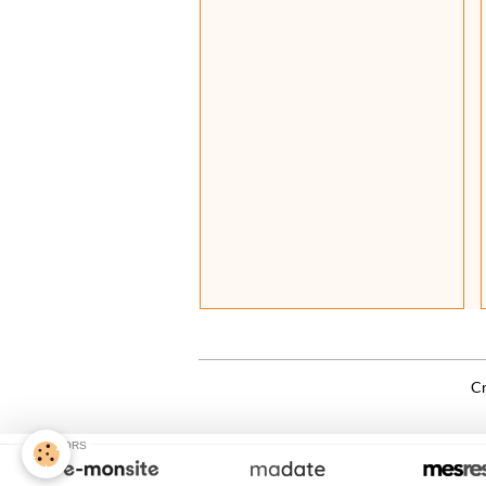
Cr
SPONSORS