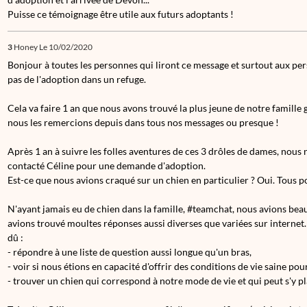
Puisse ce témoignage être utile aux futurs adoptants !
3
Honey
Le 10/02/2020
Bonjour à toutes les personnes qui liront ce message et surtout aux per
pas de l'adoption dans un refuge.
Cela va faire 1 an que nous avons trouvé la plus jeune de notre famille 
nous les remercions depuis dans tous nos messages ou presque !
Après 1 an à suivre les folles aventures de ces 3 drôles de dames, nou
contacté Céline pour une demande d'adoption.
Est-ce que nous avions craqué sur un chien en particulier ? Oui. Tous p
N'ayant jamais eu de chien dans la famille, #teamchat, nous avions be
avions trouvé moultes réponses aussi diverses que variées sur internet. R
dû :
- répondre à une liste de question aussi longue qu'un bras,
- voir si nous étions en capacité d'offrir des conditions de vie saine po
- trouver un chien qui correspond à notre mode de vie et qui peut s'y pl