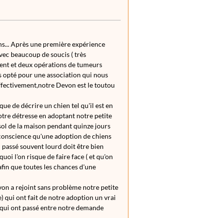
ns... Après une première expérience
vec beaucoup de soucis ( très
ment et deux opérations de tumeurs
s opté pour une association qui nous
Effectivement,notre Devon est le toutou
ue de décrire un chien tel qu'il est en
Notre détresse en adoptant notre petite
 sol de la maison pendant quinze jours
re conscience qu'une adoption de chiens
n passé souvent lourd doit être bien
oi l'on risque de faire face ( et qu'on
fin que toutes les chances d'une
on a rejoint sans problème notre petite
) qui ont fait de notre adoption un vrai
 qui ont passé entre notre demande