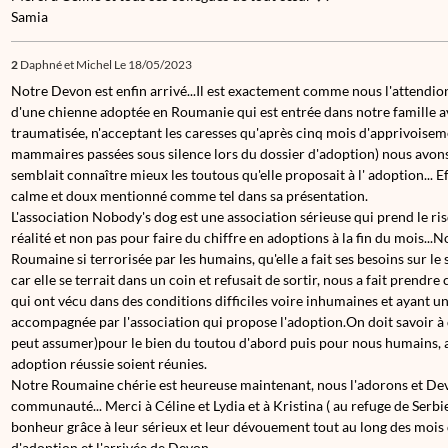
Samia
2
Daphné et Michel
Le 18/05/2023
Notre Devon est enfin arrivé...Il est exactement comme nous l'attendio
d'une chienne adoptée en Roumanie qui est entrée dans notre famille a
traumatisée, n'acceptant les caresses qu'après cinq mois d'apprivoise
mammaires passées sous silence lors du dossier d'adoption) nous avon
semblait connaître mieux les toutous qu'elle proposait à l' adoption... 
calme et doux mentionné comme tel dans sa présentation.
L'association Nobody's dog est une association sérieuse qui prend le risq
réalité et non pas pour faire du chiffre en adoptions à la fin du mois...
Roumaine si terrorisée par les humains, qu'elle a fait ses besoins sur le
car elle se terrait dans un coin et refusait de sortir, nous a fait prend
qui ont vécu dans des conditions difficiles voire inhumaines et ayant u
accompagnée par l'association qui propose l'adoption.On doit savoir à qu
peut assumer)pour le bien du toutou d'abord puis pour nous humains, a
adoption réussie soient réunies.
Notre Roumaine chérie est heureuse maintenant, nous l'adorons et Dev
communauté... Merci à Céline et Lydia et à Kristina ( au refuge de Serbie
bonheur grâce à leur sérieux et leur dévouement tout au long des mois
d'adoption et l'arrivée de Devon...