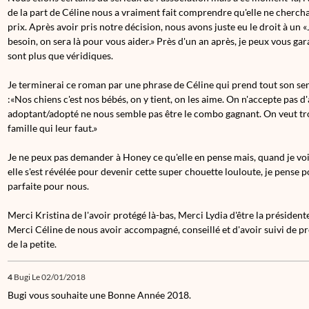
de la part de Céline nous a vraiment fait comprendre qu'elle ne cherchai
prix. Après avoir pris notre décision, nous avons juste eu le droit à un «J
besoin, on sera là pour vous aider.» Près d'un an après, je peux vous ga
sont plus que véridiques.
Je terminerai ce roman par une phrase de Céline qui prend tout son sens
:«Nos chiens c'est nos bébés, on y tient, on les aime. On n'accepte pas d'a
adoptant/adopté ne nous semble pas être le combo gagnant. On veut tr
famille qui leur faut.»
Je ne peux pas demander à Honey ce qu'elle en pense mais, quand je vo
elle s'est révélée pour devenir cette super chouette louloute, je pense po
parfaite pour nous.
Merci Kristina de l'avoir protégé là-bas, Merci Lydia d'être la présidente 
Merci Céline de nous avoir accompagné, conseillé et d'avoir suivi de prè
de la petite.
4
Bugi
Le 02/01/2018
Bugi vous souhaite une Bonne Année 2018.