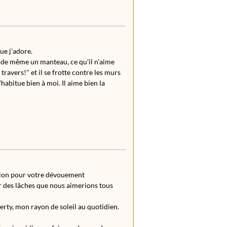
ue j'adore.
out de même un manteau, ce qu'il n'aime
travers!" et il se frotte contre les murs
'habitue bien à moi. Il aime bien la
ation pour votre dévouement
r des lâches que nous aimerions tous
erty, mon rayon de soleil au quotidien.