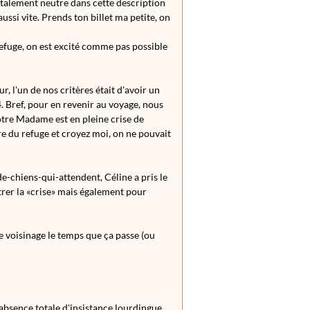
totalement neutre dans cette description
ssi vite. Prends ton billet ma petite, on
refuge, on est excité comme pas possible
r, l'un de nos critères était d'avoir un
. Bref, pour en revenir au voyage, nous
otre Madame est en pleine crise de
ure du refuge et croyez moi, on ne pouvait
-chiens-qui-attendent, Céline a pris le
rer la «crise» mais également pour
 voisinage le temps que ça passe (ou
'absence totale d'insistance lourdingue