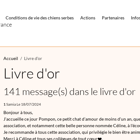
Conditions de vie des chiens serbes
Actions
Partenaires
Info
rance
Accueil
Livre d'or
Livre d'or
141 message(s) dans le livre d'or
1
Samia
Le 18/07/2024
Bonjour à tous,
J'accueille ce jour Pompon, ce petit chat d'amour de moins d'un an, que j
association, et notamment cette belle personne nommée Céline, à l'écou
Je recommande à tous cette association, qui privilégie le bien être anim
Merci à Céline et tous ses collègues de tout cœur❤️.