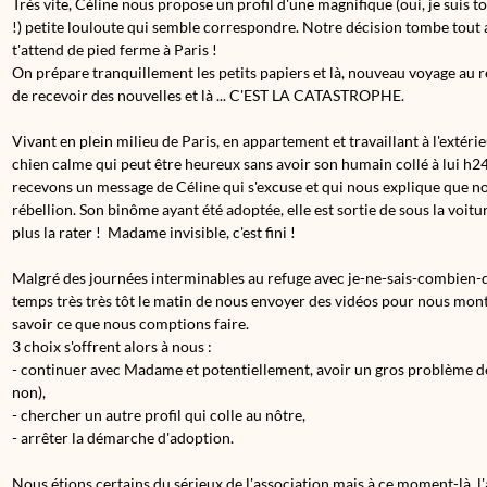
Très vite, Céline nous propose un profil d'une magnifique (oui, je suis 
!) petite louloute qui semble correspondre. Notre décision tombe tout au
t'attend de pied ferme à Paris !
On prépare tranquillement les petits papiers et là, nouveau voyage au 
de recevoir des nouvelles et là ... C'EST LA CATASTROPHE.
Vivant en plein milieu de Paris, en appartement et travaillant à l'extérieu
chien calme qui peut être heureux sans avoir son humain collé à lui h24
recevons un message de Céline qui s'excuse et qui nous explique que n
rébellion. Son binôme ayant été adoptée, elle est sortie de sous la voit
plus la rater ! Madame invisible, c'est fini !
Malgré des journées interminables au refuge avec je-ne-sais-combien-de
temps très très tôt le matin de nous envoyer des vidéos pour nous mont
savoir ce que nous comptions faire.
3 choix s'offrent alors à nous :
- continuer avec Madame et potentiellement, avoir un gros problème de
non),
- chercher un autre profil qui colle au nôtre,
- arrêter la démarche d'adoption.
Nous étions certains du sérieux de l'association mais à ce moment-là, l