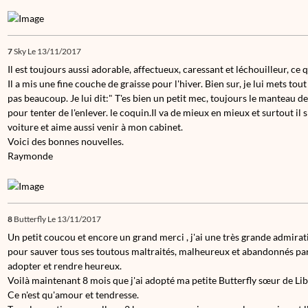
7
Sky
Le 13/11/2017
Il est toujours aussi adorable, affectueux, caressant et léchouilleur, ce q
Il a mis une fine couche de graisse pour l'hiver. Bien sur, je lui mets t
pas beaucoup. Je lui dit:" T'es bien un petit mec, toujours le manteau de 
pour tenter de l'enlever. le coquin.Il va de mieux en mieux et surtout il s
voiture et aime aussi venir à mon cabinet.
Voici des bonnes nouvelles.
Raymonde
8
Butterfly
Le 13/11/2017
Un petit coucou et encore un grand merci , j'ai une très grande admir
pour sauver tous ses toutous maltraités, malheureux et abandonnés pa
adopter et rendre heureux.
Voilà maintenant 8 mois que j'ai adopté ma petite Butterfly sœur de Lib
Ce n'est qu'amour et tendresse.